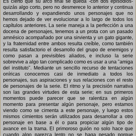
Es cierto que su arco final se queda -con dos episodios-
quizás algo corto, pero no desmerece lo anterior y continua
desarrollando y expandiendo unos personajes que no
hemos dejado de ver evolucionar a lo largo de todos los
capítulos anteriores. La serie maneja a la perfección a una
docena de personajes, tenemos a un prota con un pasado
amnésico acompañado por una sirvienta y un gato gigante,
y la fraternidad entre ambos resulta creíble, como también
resulta satisfactorio el desarrollo del grupo de enemigos y
como pasan a previsibles aliados, e incluso la serie
sobrevive a algo tan complicado como es usar a una "amiga
del instituto". Mediante un sencillo recurso de tentaciones
oníricas conocemos casi de inmediato a todos los
personajes, sus aspiraciones y sus relaciones con el resto
de personajes de la serie. El ritmo y la precisión narrativa
son las grandes virtudes de esta serie; en sus primeros
momentos puede parecer que se ralentiza en algún
momento para presentar algún personaje, pero estamos
viendo como se cimenta a este personaje, y luego estos
mismos cimientos serán utilizados para desarrollar a otro
personaje en base a él o para propiciar algún tipo de
avance en la trama. El primoroso guión no solo hace que
cuando algo parezca lento no se haga pesado porque