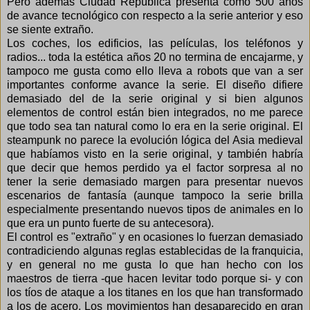
Pero además Ciudad República presenta como 500 años
de avance tecnológico con respecto a la serie anterior y eso
se siente extraño.
Los coches, los edificios, las películas, los teléfonos y
radios... toda la estética años 20 no termina de encajarme, y
tampoco me gusta como ello lleva a robots que van a ser
importantes conforme avance la serie. El diseño difiere
demasiado del de la serie original y si bien algunos
elementos de control están bien integrados, no me parece
que todo sea tan natural como lo era en la serie original. El
steampunk no parece la evolución lógica del Asia medieval
que habíamos visto en la serie original, y también habría
que decir que hemos perdido ya el factor sorpresa al no
tener la serie demasiado margen para presentar nuevos
escenarios de fantasía (aunque tampoco la serie brilla
especialmente presentando nuevos tipos de animales en lo
que era un punto fuerte de su antecesora).
El control es "extraño" y en ocasiones lo fuerzan demasiado
contradiciendo algunas reglas establecidas de la franquicia,
y en general no me gusta lo que han hecho con los
maestros de tierra -que hacen levitar todo porque si- y con
los tíos de ataque a los titanes en los que han transformado
a los de acero. Los movimientos han desaparecido en gran