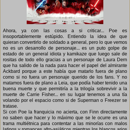
Ahora, ya con las cosas a si criticar... Poe es
insoportablemente estúpido. Entiendo la idea de que
quieran convertirlo de soldado a general, pero lo que vemos
no es un desarrollo de personaje... es un puto golpe de
estado de un general idiota y kamikaze que luego sale de
rositas de todo ello gracias a un personaje de Laura Dern
que ha salido de la nada para hacer el papel del almirante
Ackbard porque a este había que matarlo fuera de plano
como si no fuera un personaje querido de los fans. Y no
matamos fuera de plano a Leia, que podía haber tenido una
buena muerte y que permitiría a la trilogía sobrevivir a la
muerte de Carrie Fisher... en su lugar tenemos a una tía
volando por el espacio como si de Superman o Freezer se
tratase.
Si con Poe la franquicia no acierta, con Finn directamente
no saben que hacer y lo máximo que se le ocurre es una
trama multiétnica para contentar a las minorías con malos
latinos y romances afro-asiáticos mientras los blancos arios