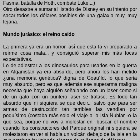
Fasma, batalla de Hoth, combate Luke....)
Otro desastre a sumar al listado de Disney en su intento por
sacar todos los dólares posibles de una galaxia muy, muy
lejana.
Mundo jurásico: el reino caído
La primera ya era un horror, así que esta la vi preparado a
reírme cosa mala... y consiguió superar mis más locas
expectativas.
Lo de adiestrar a los dinosaurios para usarlos en la guerra
en Afganistan ya era absurdo, pero ahora les han metido
¿una memoria genética? digna de Goau´ld, lo que sería
muy absurdo, pero es que además ese superarma maligna
necesita que haya alguién señalando con un laser como si
de un gato con un puntero laser se tratase. Es todo tan
absurdo que ni siquiera se que decir... salvo que para ser
armas de destrucción tan terribles las vendían por
poquísimo (costaba más solo el viaje a la isla Nublar -o la
que sea, porque no voy a molestar en buscar el nombre
cuando los constructores del Parque original ni siquiera se
molestaron en ver si había un volcán debajo de la isla en la