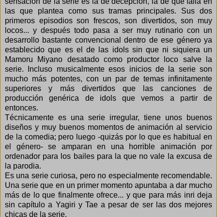
sensación de la serie es la de decepción, la de que falla en
las que plantea como sus tramas principales. Sus dos
primeros episodios son frescos, son divertidos, son muy
locos... y después todo pasa a ser muy rutinario con un
desarrollo bastante convencional dentro de ese género ya
establecido que es el de las idols sin que ni siquiera un
Mamoru Miyano desatado como productor loco salve la
serie. Incluso musicalmente esos inicios de la serie son
mucho más potentes, con un par de temas infinitamente
superiores y más divertidos que las canciones de
producción genérica de idols que vemos a partir de
entonces.
Técnicamente es una serie irregular, tiene unos buenos
diseños y muy buenos momentos de animación al servicio
de la comedia; pero luego -quizás por lo que es habitual en
el género- se amparan en una horrible animación por
ordenador para los bailes para la que no vale la excusa de
la parodia.
Es una serie curiosa, pero no especialmente recomendable.
Una serie que en un primer momento apuntaba a dar mucho
más de lo que finalmente ofrece... y que para más inri deja
sin capítulo a Yagiri y Tae a pesar de ser las dos mejores
chicas de la serie.