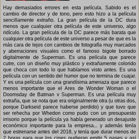
Hay demasiados errores en esta película. Sabido es el
cambio de director y de tono, pero esto hizo a la película
sencillamente extraño. La gran película de la DC dura
menos que cualquier otra película de este universo, algo
ridículo. La gran película de la DC parece más barata que
cualquier otra película de este universo a pesar de que es la
más cara de lejos con cambios de fotografía muy marcados
y aberraciones visuales como el famoso bigote borrado
digitalmente de Superman. Es una película que parece
cutre, con un diseño muy plástico y extrañamente colorido
que choca con todo lo que habíamos visto antes. Es una
película con un sentido del humor que no termina de cuajar.
Y es una película con una grandísima amenaza que parece
menos importante que el Ares de Wonder Woman o el
Doomsday de Batman v Superman. Es una película muy
extraña, que se nota que era originalmente otra (u otras dos,
porque Darkseid parece haberse perdido) y que tuvo que
ser rehecha por Whedon como pudo con un presupuesto
irrisorio porque la película ya había generado un desajuste
económico importante para la empresa... y además tenía
que estrenarse antes del 2018, y tenía que durar menos de
2 horas para que los cines pudieran emitir 5 pases y así