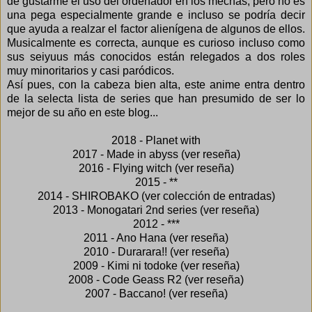
de gustarme el uso del ordenador en los mechas, pero no es
una pega especialmente grande e incluso se podría decir
que ayuda a realzar el factor alienígena de algunos de ellos.
Musicalmente es correcta, aunque es curioso incluso como
sus seiyuus más conocidos están relegados a dos roles
muy minoritarios y casi paródicos.
Así pues, con la cabeza bien alta, este anime entra dentro
de la selecta lista de series que han presumido de ser lo
mejor de su año en este blog...
2018 - Planet with
2017 - Made in abyss (
ver reseña
)
2016 - Flying witch (
ver reseña
)
2015 - **
2014 - SHIROBAKO (
ver colección de entradas
)
2013 - Monogatari 2nd series (
ver reseña
)
2012 - ***
2011 - Ano Hana (
ver reseña
)
2010 - Durarara!! (
ver reseña
)
2009 - Kimi ni todoke (
ver reseña
)
2008 - Code Geass R2 (
ver reseña
)
2007 - Baccano! (
ver reseña
)