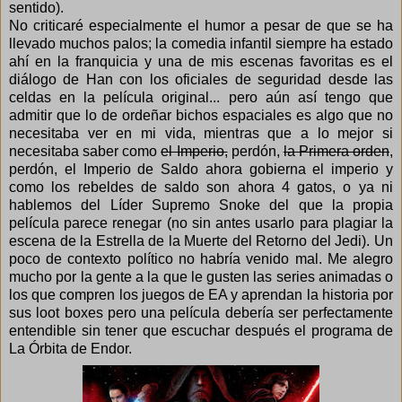
sentido).
No criticaré especialmente el humor a pesar de que se ha
llevado muchos palos; la comedia infantil siempre ha estado
ahí en la franquicia y una de mis escenas favoritas es el
diálogo de Han con los oficiales de seguridad desde las
celdas en la película original... pero aún así tengo que
admitir que lo de ordeñar bichos espaciales es algo que no
necesitaba ver en mi vida, mientras que a lo mejor si
necesitaba saber como
el Imperio,
perdón,
la Primera orden
,
perdón, el Imperio de Saldo ahora gobierna el imperio y
como los rebeldes de saldo son ahora 4 gatos, o ya ni
hablemos del Líder Supremo Snoke del que la propia
película parece renegar (no sin antes usarlo para plagiar la
escena de la Estrella de la Muerte del Retorno del Jedi). Un
poco de contexto político no habría venido mal. Me alegro
mucho por la gente a la que le gusten las series animadas o
los que compren los juegos de EA y aprendan la historia por
sus loot boxes pero una película debería ser perfectamente
entendible sin tener que escuchar después el programa de
La Órbita de Endor.