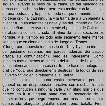
siguen llevando el peso de la trama. Lo del mercado de
armas es una buena idea, pero esta metida con la sutileza
de una pedrada, y lo peor de todo es que el mundo casino
no tiene originalidad ninguna y la trama de ir a un planeta a
buscar a un tio mientras tu nave y las del Imperio de Saldo
se empeñan en recrear cutremente el principio de Gallactica
es absurda como ella sola. El ritmo de la persecución es
horrible, y el tiempo en todo este segmento tiene menos
sentido que en cierto episodio de Juego de Tronos.
Y luego por supuesto tenemos lo de Rei y Kylo, no termina
de gustarme (además me parece además demasiado
gráfica su comunicación), pero es interesante. Como
también más o menos te crees lo del fracaso de Luke... son
ideas interesantes... otra cosa es lo que hace su holograma
o el de Yoda, que directamente destrozan la lógica de ese
universo ficticio en lo referente a la Fuerza.
La película intenta alguna cosita interesante, pero en
general es un despropósito narrativo con muchas tramas
que no conducen a ninguna parte y un ritmo horrible que
parece no ir a ninguna parte con la secuencia de la
persecución y que luego empeora aún más con un clímax
demasiado alargado (batalla salón trono, batalla Finn-