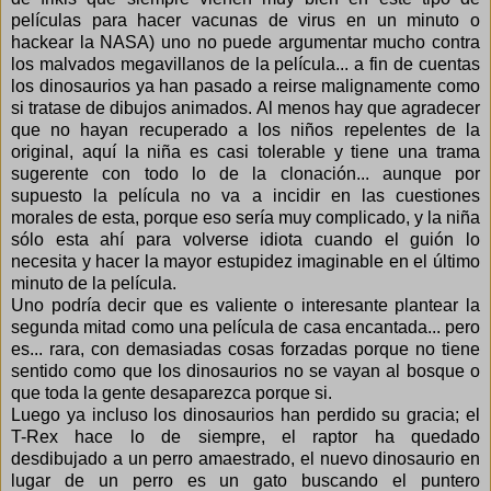
películas para hacer vacunas de virus en un minuto o
hackear la NASA) uno no puede argumentar mucho contra
los malvados megavillanos de la película... a fin de cuentas
los dinosaurios ya han pasado a reirse malignamente como
si tratase de dibujos animados. Al menos hay que agradecer
que no hayan recuperado a los niños repelentes de la
original, aquí la niña es casi tolerable y tiene una trama
sugerente con todo lo de la clonación... aunque por
supuesto la película no va a incidir en las cuestiones
morales de esta, porque eso sería muy complicado, y la niña
sólo esta ahí para volverse idiota cuando el guión lo
necesita y hacer la mayor estupidez imaginable en el último
minuto de la película.
Uno podría decir que es valiente o interesante plantear la
segunda mitad como una película de casa encantada... pero
es... rara, con demasiadas cosas forzadas porque no tiene
sentido como que los dinosaurios no se vayan al bosque o
que toda la gente desaparezca porque si.
Luego ya incluso los dinosaurios han perdido su gracia; el
T-Rex hace lo de siempre, el raptor ha quedado
desdibujado a un perro amaestrado, el nuevo dinosaurio en
lugar de un perro es un gato buscando el puntero